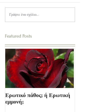
Γράψτε ένα σχόλιο...
Featured Posts
Ερωτικό πάθος; ή Ερωτική
Ο Κόσμος των 
εμμονή;