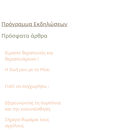
Πρόγραμμα Εκδηλώσεων
Πρόσφατα άρθρα
Είμαστε θεραπευτές και
θεραπευόμενοι !
Η Ζωή μoυ με το Ρέικι
Γιατί να συγχωρήσω ;
Εξερευνώντας τη συμπόνια
και την ενσυναίσθηση.
Σήμερα θυμάμαι τους
αγγέλους