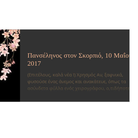
Πανσέληνος στον Σκορπιό, 10 Μαΐου
2017
(Επιτέλους, καλά νέα !) Χρησμός Αν, ξαφνικά,
φυσούσε ένας άνεμος και ανακάτευε, όπως τα
ασύνδετα φύλλα ενός χειρογράφου, ο,τιδήποτε...