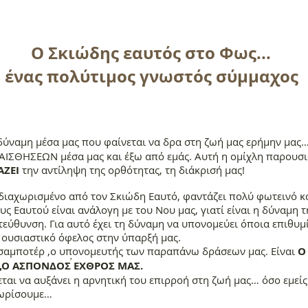
Ο Σκιώδης εαυτός στο Φως...
.. ένας πολύτιμος γνωστός σύμμαχος
 δύναμη μέσα μας που φαίνεται να δρα στη ζωή μας ερήμην μας
ΙΣΘΗΣΕΩΝ μέσα μας και έξω από εμάς. Αυτή η ομίχλη παρουσιά
ΑΖΕΙ
την αντίληψη της ορθότητας, τη διάκρισή μας!
διαχωρισμένο από τον Σκιώδη Εαυτό, φαντάζει πολύ φωτεινό και
υς Εαυτού είναι ανάλογη με του Νου μας, γιατί είναι η δύναμη 
εύθυνση. Για αυτό έχει τη δύναμη να υπονομεύει όποια επιθυμί
 ουσιαστικό όφελος στην ύπαρξή μας.
 σαμποτέρ ,ο υπονομευτής των παραπάνω δράσεων μας. Είναι
O
;
,Ο ΑΣΠΟΝΔΟΣ ΕΧΘΡΟΣ ΜΑΣ.
εται να αυξάνει η αρνητική του επιρροή στη ζωή μας… όσο εμεί
νωρίσουμε…