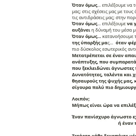
Όταν όμως
… επιλέξουμε να 
μας; στις σχέσεις μας με τους
τις αντιδράσεις μας; στην πο
Όταν όμως
… επιλέξουμε
να 
αυξάνει
η δύναμή του μέσα μ
Όταν όμως…
κατανοήσουμε τ
της ύπαρξής μα
ς…
όταν φέ
πιο δύσκολος εσωτερικός αντ
Μετατρέπεται σε έναν απαι
ανάπτυξης, που συμπαρατάσ
που ξεκλειδώνει άγνωστες 
Δυνατότητες, ταλέντα και 
θησαυρούς της ψυχής μας, 
σίγουρα πολύ πιο δημιουργ
Λοιπόν;
Μήπως είναι ώρα να επιλέξε
Έναν πανίσχυρο άγνωστο ε
ή έναν πολύτιμο
Τετάρτη κάθε δεκαπέντε μέ