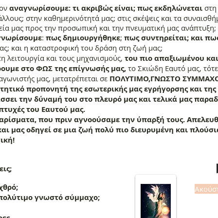
τον
αναγνωρίσουμε:
τι ακριβώς είναι;
πως εκδηλώνεται
στη 
 άλλους; στην καθημερινότητά μας; στις σκέψεις και τα συναισθή
ρεία μας προς την προσωπική και την πνευματική μας ανάπτυξη;
γνωρίσουμε
:
πως δημιουργήθηκε
;
πως συντηρείται; και πω
ας; και η καταστροφική του δράση στη ζωή μας;
η λειτουργία και τους μηχανισμούς,
του πιο απαξιωμένου κα
ρουμε στο ΦΩΣ της επίγνωσής μας,
το Σκιώδη Εαυτό μας, τότ
αγωνιστής μας, μετατρέπεται σε
ΠΟΛΥΤΙΜΟ,ΓΝΩΣΤΟ ΣΥΜΜΑΧΟ
τητικό προπονητή της εσωτερικής μας εγρήγορσης και της
σει την δύναμή του στο πλευρό μας και τελικά μας παραδί
πτυχές του Εαυτού μας.
χαρίσματα, που πριν αγνοούσαμε την ύπαρξή τους. Απελευ
και μας οδηγεί σε μια ζωή πολύ πιο διευρυμένη και πλούσ
ική!
ις;
χθρό;
Aκούστ
 γνωστό σύμμαχο;
ρες