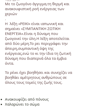
Με το ζωογόνο άγγιγμα,τη θερμή και
ανακουφιστική ροή ενέργειας των
χεριών
.
Η λέξη «ΡΕΙΚΙ» είναι ιαπωνική και
σημαίνει «ΣΥΜΠΑΝΤΙΚΗ ΖΩΤΙΚΗ
ΕΝΕΡΓΕΙΑ».Είναι η δύναμη που
ζωογονεί την ύλη.Η λέξη αποτελείται
από δύο μέρη.Το ρει περιγράφει την
άπειρη,συμπαντική όψη της
ενέργειας,ενώ το κι την ίδια τη ζωτική
δύναμη που διαπερνά όλα τα έμβια
όντα.
Το ρέικι έχει βοηθήσει και συνεχίζει να
βοηθάει αμέτρητους ανθρώπους σε
όλους τους τομείς της ζωής τους.
Ανακουφίζει από πόνους
Χαλαρώνει το σώμα
Επαναφέρει σταδιακά την αρμονία