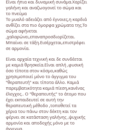
Είναι ήπια και δυναμική συνάμα.Χαρίζει
γαλήνη και αναζωογονεί το σώμα και
το πνεύμα
Το μυαλό αδειάζει από έγνοιες,η καρδιά
ανθίζει στα πιο όμορφα χρώματα της.Το
σώμα αφήνεται
,χαλαρώνει,επαναπροσδιορίζεται.
Μπαίνει σε τάξη.Εισέρχεται,επιστρέφει
σε αρμονία.
Είναι αρχαία τεχνική και δε συνδέεται
με καμιά θρησκεία.Είναι απλή ,φυσική
όσο τίποτα στον κόσμο,καθώς
χρησιμοποιεί μόνο το άγγιγμα του
"θεραπευτή" και τίποτα άλλο. Καμιά
παρεμβατικότητα καμιά πίεση,κανένας
έλεγχος.. Ο "θεραπευτής" το άτομο που
έχει εκπαιδευτεί σε αυτή την
θεραπευτική μέθοδο ,τοποθετεί τα
χέρια του πάνω στον δέκτη και τον
φέρνει σε κατάσταση γαλήνης ,ψυχικής
αρμονία και αποδοχής
μόνο με το
άγγιγμα.