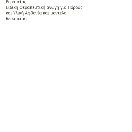
θεραπείας.
Ειδική Θεραπευτική αγωγή για Πόρους
και Υλική Αφθονία και μοντέλο
θεραπείας.
Ειδική Θεραπευτική αγωγή για
Κρυώματα και παρόμοιες ασθένειες.
Ειδικές Θεραπευτικές αγωγές για άλλες
ασθένειες και μοντέλα θεραπείας.
10. Ειδική Θεραπευτική Αγωγή του Νου -
μέρος β
Ειδική Θεραπευτική Αγωγή για τον Γάμο
και την Αγάπη. Τι δίνω και τι παίρνω. Οι
προσδοκίες. Οι επιδιώξεις.
Ειδική Θεραπευτική Αγωγή για Όσους
Αναζητούν έναν Σύντροφο.
Ο αποτελεσματικός πωλητής. Η
εξασφάλιση των πόρων. Το κατάλληλο
σπίτι. Οι καταστροφικές συνήθειες και το
θεραπευτικό μοντέλο. Ο παντογνώστης
άπειρος νους.
11. Πρακτικά βοηθήματα στην Αγωγή
Γενικά σημεία προσοχής κατά την