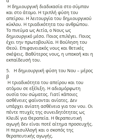
α
Η δημιουργική διαδικασία στο σύμπαν
και στο άτομο. Η τριπλή φύση του
απείρου. Η λειτουργία του δημιουργικού
κύκλου. Η τριαδικότητα του ανθρώπου.
Το πνεύμα ως Αιτία, ο Νους ως
δημιουργικό μέσο. Ποιος επιλέγει. Ποιος
έχει την πρωτοβουλία. Η Βούληση του
Θεού. Επιφανειακός νους και θετικές
σκέψεις. Βαθύτερος νους, η υπακοή και η
εκπαίδευσή του.
5. Η δημιουργική φύση του Νου – μέρος
β
Η τριαδικότητα του απείρου και του
ατόμου σε εξέλιξη. Η αδιαμόρφωτη
ουσία του σώματος. Γιατί κάποιες
ασθένειες φαίνονται ανίατες. Δεν
υπάρχει ανίατη ασθένεια για τον νου. Οι
πέντε πτυχές της συνειδητότητας ως
Κλειδί για Θεραπεία. Η θεραπευτική
αγωγή δεν είναι ποτέ αίτημα προσευχής.
Η περισυλλογή και ο σκοπός της
θεραπευτικής αγωγής.