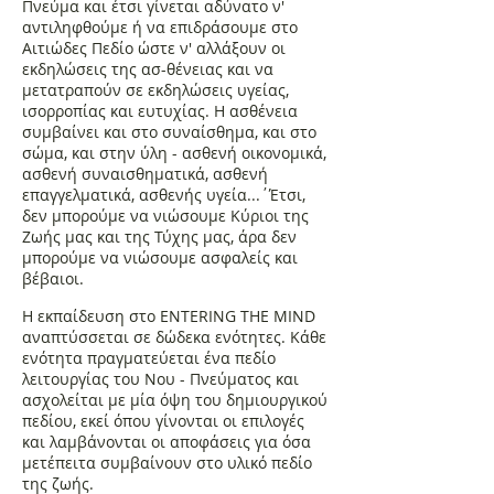
Πνεύμα και έτσι γίνεται αδύνατο ν'
αντιληφθούμε ή να επιδράσουμε στο
Αιτιώδες Πεδίο ώστε ν' αλλάξουν οι
εκδηλώσεις της ασ-θένειας και να
μετατραπούν σε εκδηλώσεις υγείας,
ισορροπίας και ευτυχίας. Η ασθένεια
συμβαίνει και στο συναίσθημα, και στο
σώμα, και στην ύλη - ασθενή οικονομικά,
ασθενή συναισθηματικά, ασθενή
επαγγελματικά, ασθενής υγεία...΄Έτσι,
δεν μπορούμε να νιώσουμε Κύριοι της
Ζωής μας και της Τύχης μας, άρα δεν
μπορούμε να νιώσουμε ασφαλείς και
βέβαιοι.
Η εκπαίδευση στο ENTERING THE MIND
αναπτύσσεται σε δώδεκα ενότητες. Κάθε
ενότητα πραγματεύεται ένα πεδίο
λειτουργίας του Νου - Πνεύματος και
ασχολείται με μία όψη του δημιουργικού
πεδίου, εκεί όπου γίνονται οι επιλογές
και λαμβάνονται οι αποφάσεις για όσα
μετέπειτα συμβαίνουν στο υλικό πεδίο
της ζωής.