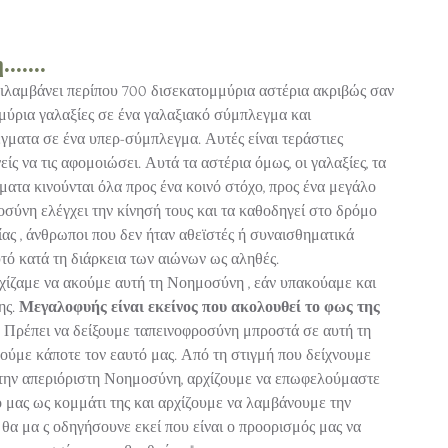
.....
ριλαμβάνει περίπου 700 δισεκατομμύρια αστέρια ακριβώς σαν 
μύρια γαλαξίες σε ένα γαλαξιακό σύμπλεγμα και 
ματα σε ένα υπερ-σύμπλεγμα. Αυτές είναι τεράστιες 
ς να τις αφομοιώσει. Αυτά τα αστέρια όμως, οι γαλαξίες, τα 
ατα κινούνται όλα προς ένα κοινό στόχο, προς ένα μεγάλο 
ύνη ελέγχει την κίνησή τους και τα καθοδηγεί στο δρόμο 
ίας , άνθρωποι που δεν ήταν αθεϊστές ή συναισθηματικά 
υτό κατά τη διάρκεια των αιώνων ως αληθές. 
ρχίζαμε να ακούμε αυτή τη Νοημοσύνη , εάν υπακούαμε και 
ς. 
Μεγαλοφυής είναι εκείνος που ακολουθεί το φως της 
 Πρέπει να δείξουμε ταπεινοφροσύνη μπροστά σε αυτή τη 
ύμε κάποτε τον εαυτό μας. Από τη στιγμή που δείχνουμε 
την απεριόριστη Νοημοσύνη, αρχίζουμε να επωφελούμαστε 
 μας ως κομμάτι της και αρχίζουμε να λαμβάνουμε την 
θα μα ς οδηγήσουνε εκεί που είναι ο προορισμός μας να 