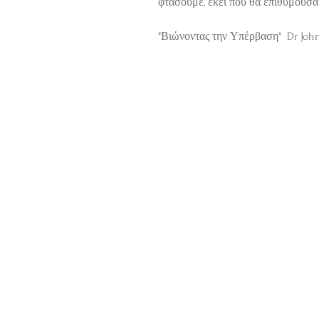
φτάσουμε, εκεί που θα επιθυμούσα
"Βιώνοντας την Υπέρβαση"  Dr John 