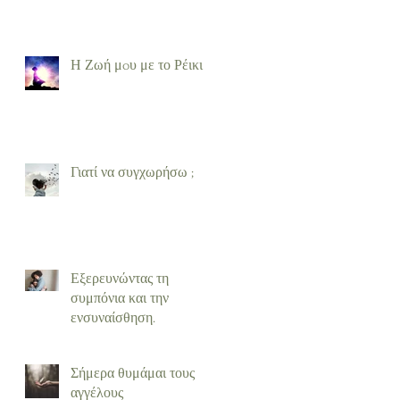
Η Ζωή μoυ με το Ρέικι
Γιατί να συγχωρήσω ;
Εξερευνώντας τη
συμπόνια και την
ενσυναίσθηση.
Σήμερα θυμάμαι τους
αγγέλους