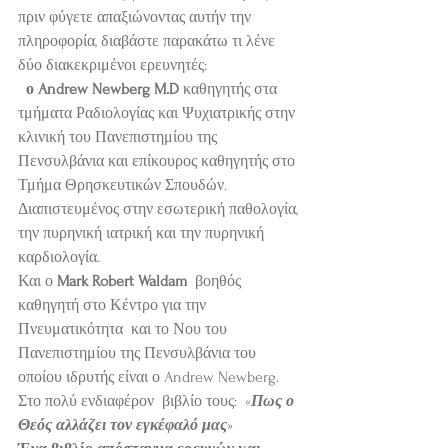
πριν φύγετε απαξιώνοντας αυτήν την 
πληροφορία, διαβάστε παρακάτω τι λένε 
δύο διακεκριμένοι ερευνητές:
 ο Andrew Newberg M.D
 καθηγητής στα 
τμήματα Ραδιολογίας και Ψυχιατρικής στην 
κλινική του Πανεπιστημίου της 
Πενσυλβάνια και επίκουρος καθηγητής στο 
Τμήμα Θρησκευτικών Σπουδών. 
Διαπιστευμένος στην εσωτερική παθολογία, 
την πυρηνική ιατρική και την πυρηνική 
καρδιολογία.
Και ο
 Mark Robert Waldam
  βοηθός 
καθηγητή στο Κέντρο για την 
Πνευματικότητα  και το Νου του 
Πανεπιστημίου της Πενσυλβάνια του 
οποίου ιδρυτής είναι ο Andrew Newberg.
Στο πολύ ενδιαφέρον  βιβλίο τους:  «
Πως ο 
Θεός αλλάζει τον εγκέφαλό μας
»