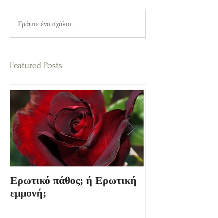
Γράψτε ένα σχόλιο...
Featured Posts
Ερωτικό πάθος; ή Ερωτική
Ο Κόσμος των 
εμμονή;