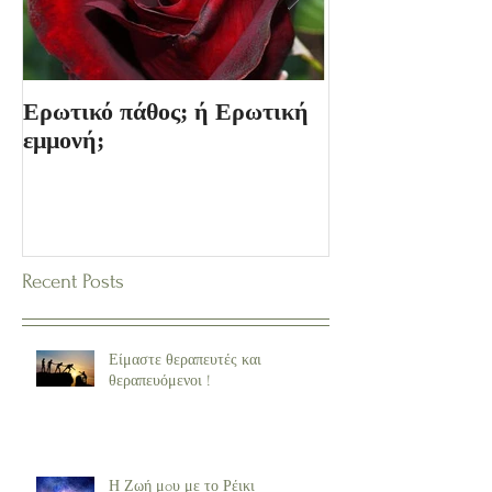
Ερωτικό πάθος; ή Ερωτική
Ο Κόσμος των 
εμμονή;
Recent Posts
Είμαστε θεραπευτές και
θεραπευόμενοι !
Η Ζωή μoυ με το Ρέικι