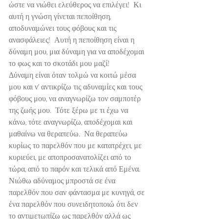
ώστε να νιώθει ελεύθερος να επιλέγει!  Κι 
αυτή η γνώση γίνεται πεποίθηση, 
αποδυναμώνει τους φόβους και τις 
ανασφάλειες!  Αυτή η πεποίθηση είναι η 
δύναμη μου, μια δύναμη για να αποδέχομαι 
το φως και το σκοτάδι μου μαζί!
Δύναμη είναι όταν τολμώ να κοιτώ μέσα 
μου και ν’ αντικρίζω τις αδυναμίες και τους 
φόβους μου, να αναγνωρίζω τον σαμποτέρ 
της ζωής μου.  Τότε ξέρω με τι έχω να 
κάνω, τότε αναγνωρίζω, αποδέχομαι και 
μαθαίνω να θεραπεύω.  Να θεραπεύω 
κυρίως το παρελθόν που με κατατρέχει, με 
κυριεύει, με αποπροσανατολίζει από το 
τώρα, από το παρόν και τελικά από Εμένα.
Νιώθω αδύναμος μπροστά σε ένα 
παρελθόν που σαν φάντασμα με κυνηγά, σε 
ένα παρελθόν που συνειδητοποιώ ότι δεν 
το αντιμετωπίζω ως παρελθόν αλλά ως 