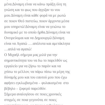
μένα.Δύναμη είναι να κάνω πράξη όλη τη 
γνώση και το φως που άγγιξαν το νου 
μου.Δύναμη είναι κάθε φορά να με ρωτώ 
σε ποιον Θεό πιστεύω, ποιον άρχοντα μέσα 
μου υπηρετώ!Δύναμη είναι να γειώνω το 
δυναμικό με το οποίο ήρθα.Δύναμη είναι να 
Ονειρεύομαι και να Δημιουργώ!Δύναμη 
είναι να Αγαπώ ……απόλυτα και αμετάκλητα 
…..απλά να αγαπώ!
Ο Μιχαήλ σήμερα μας μιλά για την 
σημαντικότητα του να δω το παρελθόν ως 
εργαλείο για να ζήσω το παρόν και να 
χτίσω το μέλλον, να πάρω πίσω τα μέρη της 
δύναμής μου και του εαυτού μου που έχω 
αφήσει εγκλωβισμένα – φυλακισμένα  στο 
βέβηλο – ζοφερό παρελθόν.
Σήμερα αναλογίσου σε ποιες χρονικές 
στιγμές, σε ποια γεγονότα, σε ποιες 