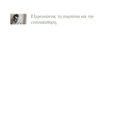
Εξερευνώντας τη συμπόνια και την
ενσυναίσθηση.
Σήμερα θυμάμαι τους αγγέλους
Φυσικά συναισθήματα... από τον
Nale Donald Walsch
Συγχωρώ τον κόσμο με όλο του το
κακό