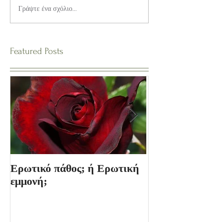
Γράψτε ένα σχόλιο...
Featured Posts
Ερωτικό πάθος; ή Ερωτική
Ο Κόσμος των 
εμμονή;