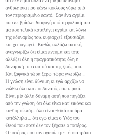
ότι δεν είμαι απλά ένα μικρό αδύναμο 
ανθρωπάκι που κάνω κύκλους γύρω από 
τον περιορισμένο εαυτό.  Σαν ένα αγρίμι 
που δε βρίσκει διαφυγή από τη φυλακή του 
μα που τελικά καταλήγει αγρίμι και λόγω 
της αδυναμίας του, κυριαρχεί, εξουσιάζει 
και χειραγωγεί.  Καθώς αλλάζω οπτική, 
αναγνωρίζω ότι είμαι πνεύμα και τότε 
αλλάζει όλη η πραγματικότητα, όλη η 
δυναμική του εαυτού και της ζωής μου.
Και ξαφνικά τώρα ξέρω, τώρα γνωρίζω …
Η γνώση είναι δύναμη κι εγώ αρχίζω να 
νιώθω όλο και πιο δυνατός εσωτερικά.  
Είναι μία άλλη δύναμη αυτή που πηγάζει 
από την γνώση, ότι όλα είναι κατ’ εικόνα και 
καθ’ ομοίωση… όλα είναι θεϊκά και άρα 
κατάλληλα … ότι εγώ είμαι ο Υιός του 
Θεού που ποτέ δεν τον ξέχασε ο πατέρας.  
Ο πατέρας που τον αγαπάει με τέτοιο τρόπο 