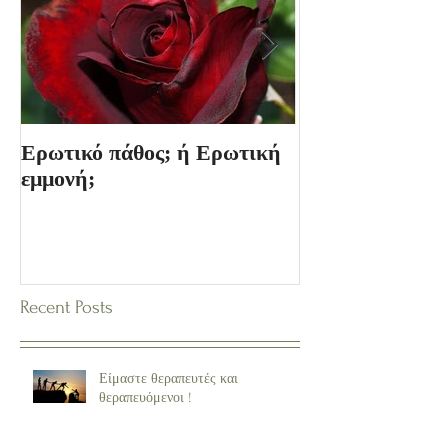
Ερωτικό πάθος; ή Ερωτική
Ο Κόσμος των 
εμμονή;
Recent Posts
Είμαστε θεραπευτές και
θεραπευόμενοι !